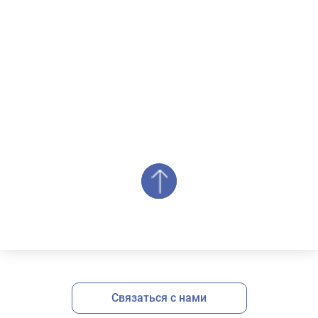
стоимости оказания услуг и
назначил день, когда будет
производиться замер.
Специалист по замерам прибыл
вовремя. С ним прояснили
некоторые нюансы связанные с
внутренними отделочными
работами и более чётко
сформировали картину будущего
проекта, а спустя три недели
заказ был окончательно
утверждён и согласован с
управляющей компанией.
Участие в переговорах с
администрацией жилищного
комплекса я не принимал, так
как все вопросы, касательно
юридической стороны,
«стекольщики» разрешают
Связаться с нами
самостоятельно.