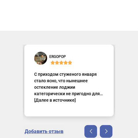
Наталья Даниловна
ERGOPOP
Сергей Мерцалов
shipoftime99
Kenzo
Антонина Максимова
С приходом стуженого января
стало ясно, что нынешнее
остекление лоджии
категорически не пригодно для
жизни. Однослойное стекло и
[Далее в источнике]
холодный алюминиевый
профиль, установленные ещё
застройщиком, не держали
тепло, а в ветреную погоду
Добавить отзыв
насвистывали мелодию. К вечеру